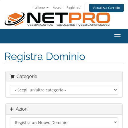
Italiano
Accedi
Registrati
Visualizza Carrello
Attiv
Navi
Registra Dominio
Categorie
Azioni