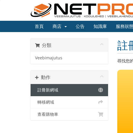
首頁
商店
公告
知識庫
服務狀
註
分類
Veebimajutus
尋找您
動作
註冊新網域
轉移網域
查看購物車