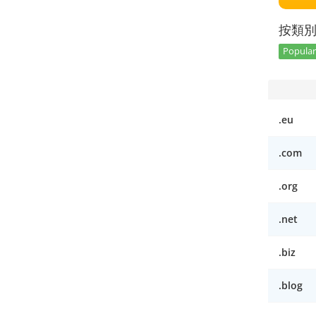
按類
Popular 
.eu
.com
.org
.net
.biz
.blog