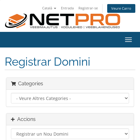
Català
Entrada
Registrar-se
Veure Carro
Canv
la
nave
Registrar Domini
Categories
Accions