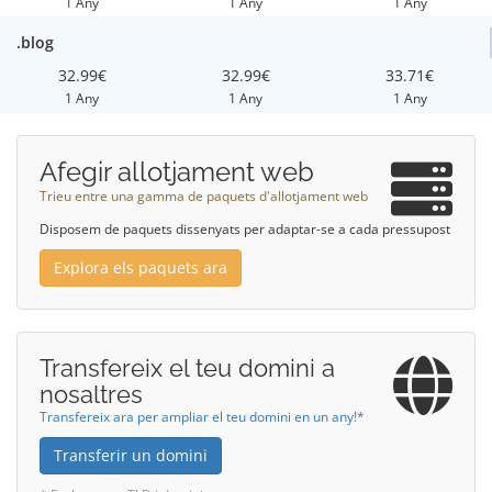
1 Any
1 Any
1 Any
.blog
32.99€
32.99€
33.71€
1 Any
1 Any
1 Any
Afegir allotjament web
Trieu entre una gamma de paquets d'allotjament web
Disposem de paquets dissenyats per adaptar-se a cada pressupost
Explora els paquets ara
Transfereix el teu domini a
nosaltres
Transfereix ara per ampliar el teu domini en un any!*
Transferir un domini