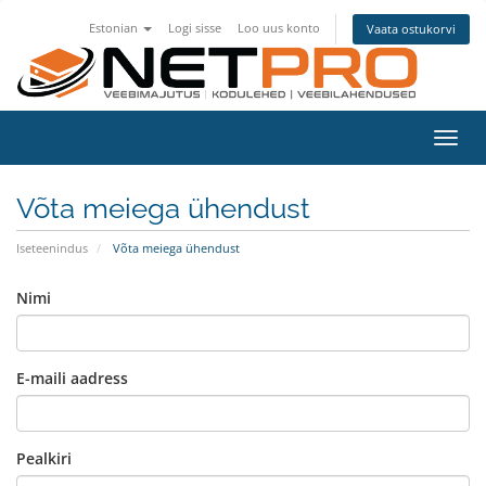
Estonian
Logi sisse
Loo uus konto
Vaata ostukorvi
Lülit
navig
Võta meiega ühendust
Iseteenindus
Võta meiega ühendust
Nimi
E-maili aadress
Pealkiri