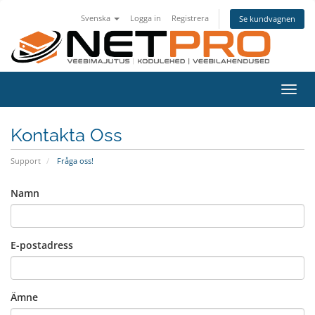
Svenska
Logga in
Registrera
Se kundvagnen
Växla
navig
Kontakta Oss
Support
Fråga oss!
Namn
E-postadress
Ämne