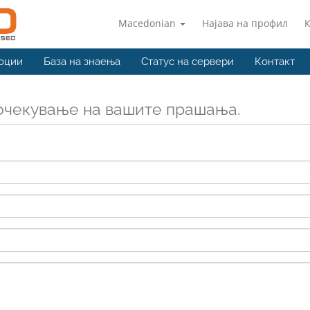
Macedonian
Најава на профил
оции
База на знаења
Статус на сервери
Контакт
очекување на вашите прашања.