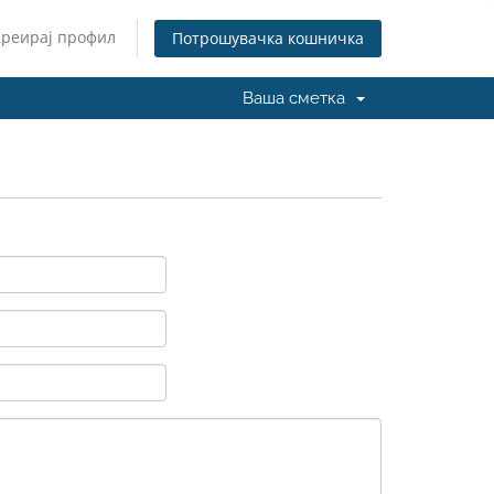
Креирај профил
Потрошувачка кошничка
Ваша сметка