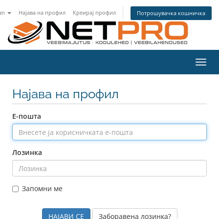
an
Најава на профил
Креирај профил
Потрошувачка кошничка
Вклу
ја
нави
Најава на профил
Е-пошта
Лозинка
Запомни ме
Заборавена лозинка?