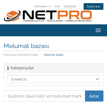
Azerbaijani
Giriş
Qeydiyyat
Səbətə bax
Naviq
keçid
Məlumat bazası
Azerbaijan Hosting Provider
Məlumat bazası
Kateqoriyalar