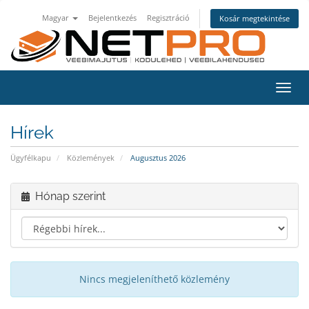
Magyar
Bejelentkezés
Regisztráció
Kosár megtekintése
Váltá
a
navig
Hírek
Ügyfélkapu
Közlemények
Augusztus 2026
Hónap szerint
Nincs megjeleníthető közlemény